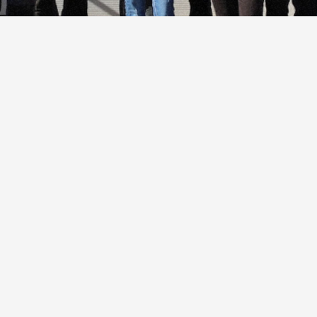
2
Tagen
eine
qualifizierte
Service-
en.