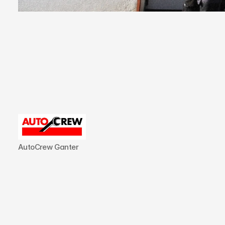
Nach
1
gefund
AutoCrew Ganter