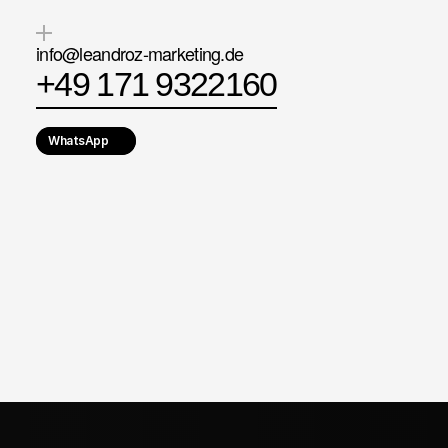
lieben
was
wir
machen.
info@leandroz-marketing.de
+49 171 9322160
WhatsApp