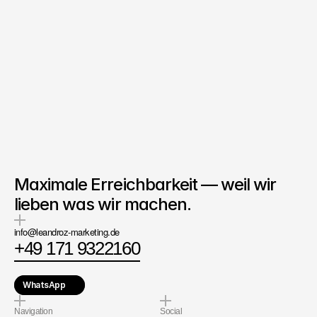
Co-Founder & Business 
Development
bei LEANDROZ
Denis Nunekpeku
Jetzt chatten
Maximale Erreichbarkeit — weil wir
lieben was wir machen.
info@leandroz-marketing.de
+49 171 9322160
WhatsApp
Navigation
Social