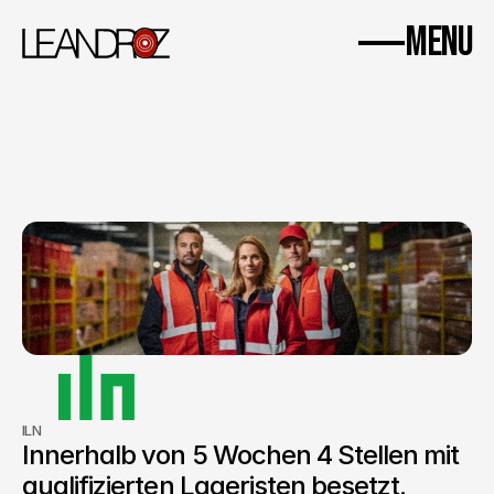
WhatsApp
Impressum
Datenschutz
MENU
Home
Success Stories
Einblick.
About us
Kontakt
ILN
Innerhalb von 5 Wochen 4 Stellen mit 
qualifizierten Lageristen besetzt.