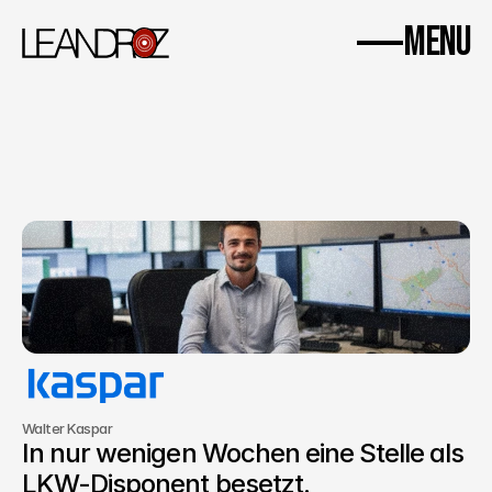
WhatsApp
Impressum
Datenschutz
MENU
Home
Success Stories
Einblick.
About us
Kontakt
Walter Kaspar
In nur wenigen Wochen eine Stelle als 
LKW-Disponent besetzt.