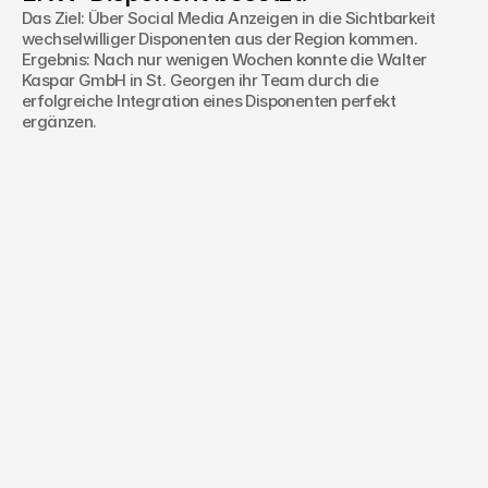
Das Ziel: Über Social Media Anzeigen in die Sichtbarkeit
wechselwilliger Disponenten aus der Region kommen.
Ergebnis: Nach nur wenigen Wochen konnte die Walter
Kaspar GmbH in St. Georgen ihr Team durch die
erfolgreiche Integration eines Disponenten perfekt
ergänzen.
Haben Sie ein Projekt im Sinn oder
noch Fragen?
Name*
Telefonnummer*
E-Mail*